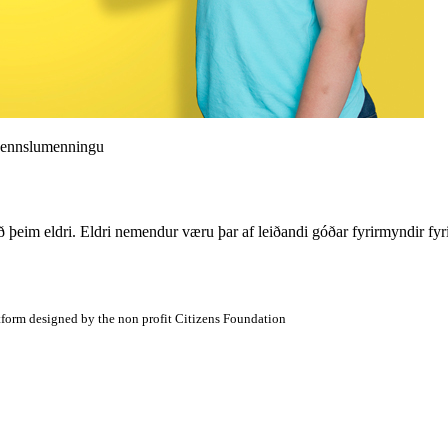
r kennslumenningu
 þeim eldri. Eldri nemendur væru þar af leiðandi góðar fyrirmyndir fyri
atform designed by the non profit Citizens Foundation