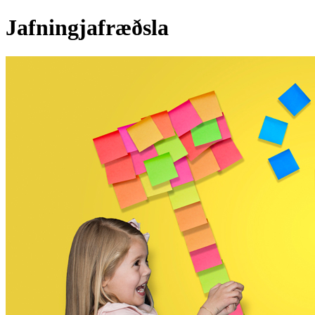
Jafningjafræðsla