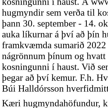
kosningunni í haust. Á www
hugmyndir sem verða til ko
þann 30. september - 14. o
auka líkurnar á því að þín 
framkvæmda sumarið 2022 g
nágrönnum þínum og hvatt þa
kosningunni í haust. Við s
þegar að því kemur. F.h. Hv
Búi Halldórsson
hverfidmit
Kæri hugmyndahöfundur, ko