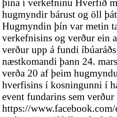
þína í verkefninu Hverfið m
hugmyndir bárust og öll þát
Hugmyndin þín var metin tæ
verkefnisins og verður ein
verður upp á fundi íbúaráð
næstkomandi þann 24. mars 
verða 20 af þeim hugmyndu
hverfisins í kosningunni í h
event fundarins sem verður 
https://www.facebook.com/