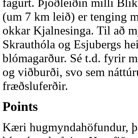
fagurt. Þjóðleiðin milli Bli
(um 7 km leið) er tenging m
okkar Kjalnesinga. Til að m
Skrauthóla og Esjubergs hei
blómagarður. Sé t.d. fyrir 
og viðburði, svo sem náttúr
fræðsluferðir.
Points
Kæri hugmyndahöfundur, þak