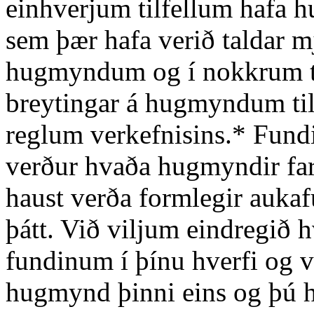
einhverjum tilfellum hafa 
sem þær hafa verið taldar 
hugmyndum og í nokkrum til
breytingar á hugmyndum til 
reglum verkefnisins.* Fund
verður hvaða hugmyndir far
haust verða formlegir aukafu
þátt. Við viljum eindregið hv
fundinum í þínu hverfi og 
hugmynd þinni eins og þú he