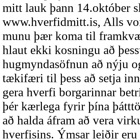
mitt lauk þann 14.október s
www.hverfidmitt.is, Alls v
munu þær koma til framkv
hlaut ekki kosningu að þess
hugmyndasöfnun að nýju og
tækifæri til þess að setja 
gera hverfi borgarinnar bet
þér kærlega fyrir þína þáttt
að halda áfram að vera virk
hverfisins. Ýmsar leiðir eru 