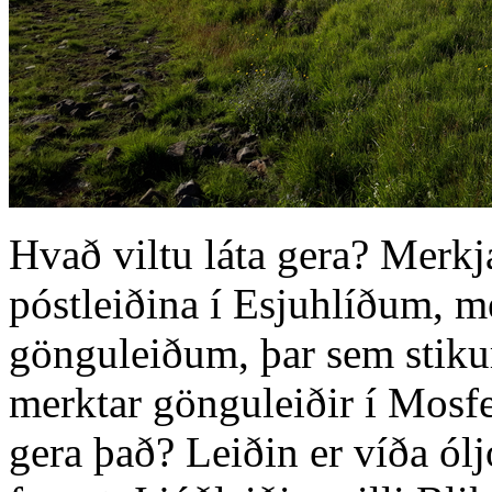
Hvað viltu láta gera? Merkj
póstleiðina í Esjuhlíðum, 
gönguleiðum, þar sem stikurn
merktar gönguleiðir í Mosfe
gera það? Leiðin er víða ólj