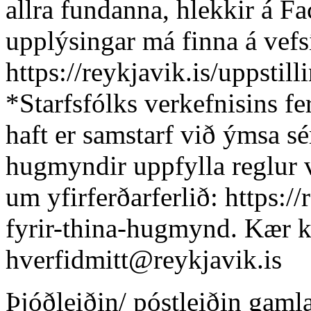
allra fundanna, hlekkir á F
upplýsingar má finna á vefs
https://reykjavik.is/uppstill
*Starfsfólks verkefnisins f
haft er samstarf við ýmsa s
hugmyndir uppfylla reglur v
um yfirferðarferlið: https:/
fyrir-thina-hugmynd. Kær k
hverfidmitt@reykjavik.is
Þjóðleiðin/ póstleiðin gaml