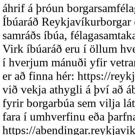
áhrif á þróun borgarsamféla
Íbúaráð Reykjavíkurborgar e
samráðs íbúa, félagasamtaka
Virk íbúaráð eru í öllum h
í hverjum mánuði yfir vetr
er að finna hér: https://rey
við vekja athygli á því að á
fyrir borgarbúa sem vilja lá
fara í umhverfinu eða þarfn
https://abendingar.reykjavik