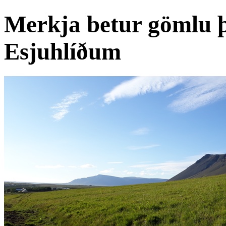
Merkja betur gömlu þj
Esjuhlíðum