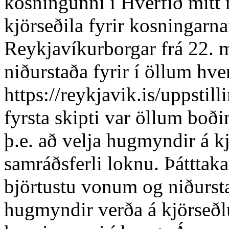
kosningunni í Hverfið mitt 
kjörseðila fyrir kosningarn
Reykjavíkurborgar frá 22. ma
niðurstaða fyrir í öllum hv
https://reykjavik.is/uppstill
fyrsta skipti var öllum boðin
þ.e. að velja hugmyndir á kj
samráðsferli loknu. Þátttaka
björtustu vonum og niðurst
hugmyndir verða á kjörseðl