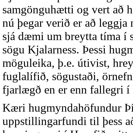
samgönguhætti og vert að ha
nú þegar verið er að leggja
sjá dæmi um breytta tíma 
sögu Kjalarness. Þessi hu
möguleika, þ.e. útivist, hre
fuglalífið, sögustaði, örnefni
fjarlægð en er enn fallegri 
Kæri hugmyndahöfundur Þí
uppstillingarfundi til þess a