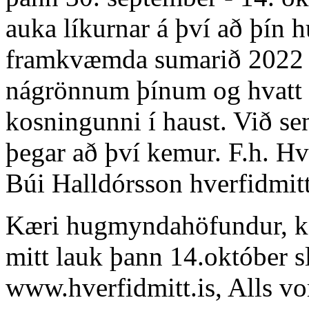
auka líkurnar á því að þín 
framkvæmda sumarið 2022 g
nágrönnum þínum og hvatt þa
kosningunni í haust. Við s
þegar að því kemur. F.h. Hv
Búi Halldórsson
hverfidmit
Kæri hugmyndahöfundur, ko
mitt lauk þann 14.október s
www.hverfidmitt.is, Alls v