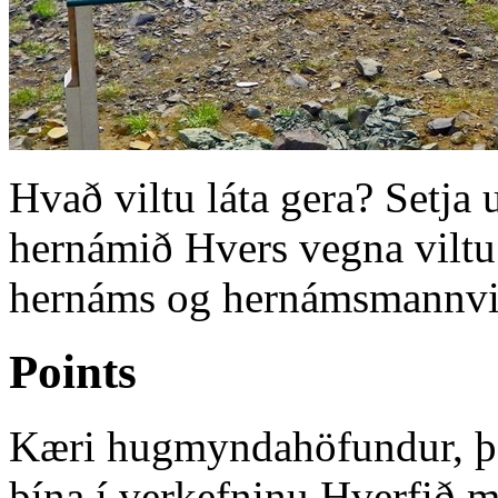
Hvað viltu láta gera? Setja 
hernámið Hvers vegna viltu 
hernáms og hernámsmannvir
Points
Kæri hugmyndahöfundur, þak
þína í verkefninu Hverfið m