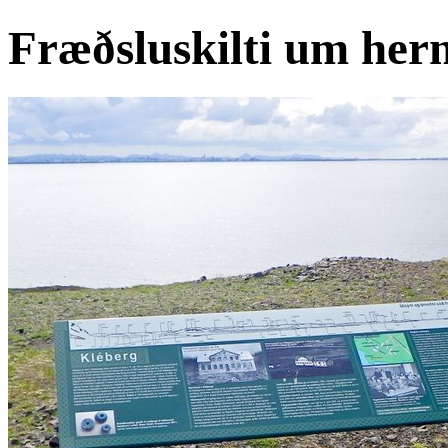
Fræðsluskilti um her