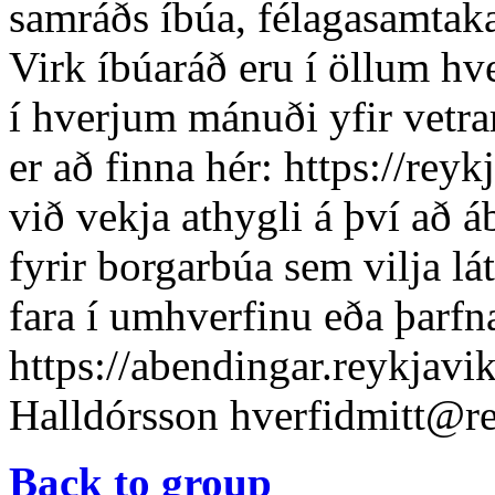
samráðs íbúa, félagasamtaka
Virk íbúaráð eru í öllum h
í hverjum mánuði yfir vetr
er að finna hér: https://rey
við vekja athygli á því að á
fyrir borgarbúa sem vilja lá
fara í umhverfinu eða þarfn
https://abendingar.reykjavik
Halldórsson
hverfidmitt@re
Back to group