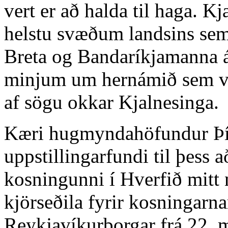
vert er að halda til haga. Kj
helstu svæðum landsins sem
Breta og Bandaríkjamanna á 
minjum um hernámið sem vert
af sögu okkar Kjalnesinga.
Kæri hugmyndahöfundur Þí
uppstillingarfundi til þess a
kosningunni í Hverfið mitt 
kjörseðila fyrir kosningarn
Reykjavíkurborgar frá 22. ma