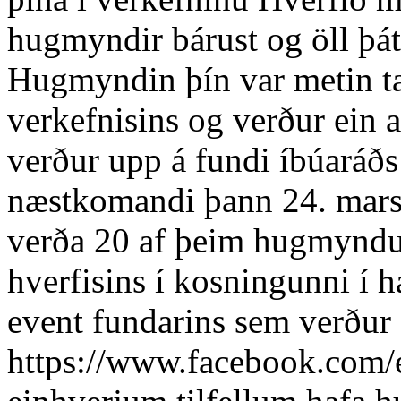
hugmyndir bárust og öll þát
Hugmyndin þín var metin tæ
verkefnisins og verður ein
verður upp á fundi íbúaráð
næstkomandi þann 24. mars 
verða 20 af þeim hugmyndu
hverfisins í kosningunni í h
event fundarins sem verður 
https://www.facebook.com/