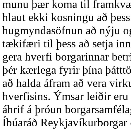
munu þær koma til framkv
hlaut ekki kosningu að þess
hugmyndasöfnun að nýju og
tækifæri til þess að setja 
gera hverfi borgarinnar bet
þér kærlega fyrir þína þáttt
að halda áfram að vera virk
hverfisins. Ýmsar leiðir eru 
áhrif á þróun borgarsamféla
Íbúaráð Reykjavíkurborgar e