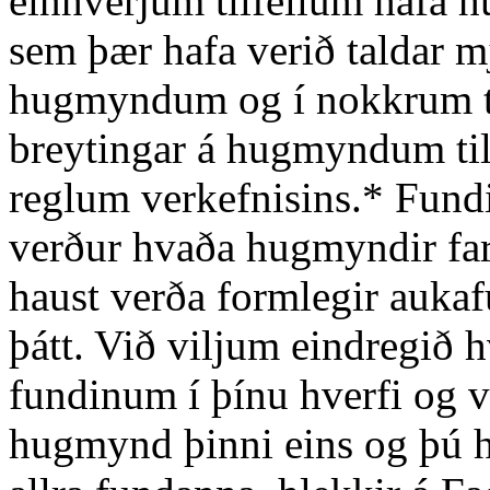
einhverjum tilfellum hafa 
sem þær hafa verið taldar 
hugmyndum og í nokkrum til
breytingar á hugmyndum til 
reglum verkefnisins.* Fund
verður hvaða hugmyndir far
haust verða formlegir aukafu
þátt. Við viljum eindregið hv
fundinum í þínu hverfi og 
hugmynd þinni eins og þú he