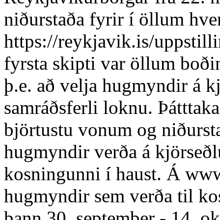
niðurstaða fyrir í öllum hv
https://reykjavik.is/uppstill
fyrsta skipti var öllum boðin
þ.e. að velja hugmyndir á kj
samráðsferli loknu. Þátttaka
björtustu vonum og niðurst
hugmyndir verða á kjörseðl
kosningunni í haust. Á www
hugmyndir sem verða til ko
þann 30. september - 14. o