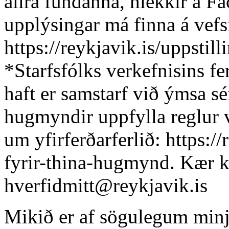
allra fundanna, hlekkir á F
upplýsingar má finna á vefs
https://reykjavik.is/uppstill
*Starfsfólks verkefnisins f
haft er samstarf við ýmsa s
hugmyndir uppfylla reglur v
um yfirferðarferlið: https:/
fyrir-thina-hugmynd. Kær k
hverfidmitt@reykjavik.is
Mikið er af sögulegum minj