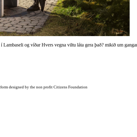
í Lambaseli og víðar Hvers vegna viltu láta gera það? mikið um gangandi
atform designed by the non profit Citizens Foundation